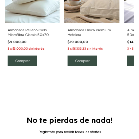
Almohada Relleno Cielo
Almohada Unica Premium
Almoha
Microfibra Classic 50x70
Hotelera
50x70
$9.000,00
$19.000,00
$14.0
3
x
$3.000,00
sin interés
3
x
$6.333,33
sin interés
3
x
$4.6
No te pierdas de nada!
Registrate para recibir todas las ofertas