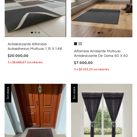
Antideslizante Alfombra
Autoadhesivo Multiuso 1,15 X 1.48
Alfombra Ambiente Multiuso
$20.000,00
Antideslizante De Goma 60 X 40
3
x
$6.666,67
sin interés
$7.000,00
3
x
$2.333,33
sin interés
Sin stock
Sin stock