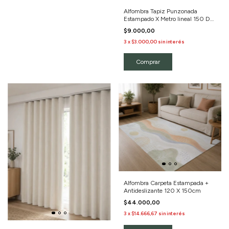
Alfombra Tapiz Punzonada
Estampado X Metro lineal 150 De
Ancho
$9.000,00
3
x
$3.000,00
sin interés
Comprar
Alfombra Carpeta Estampada +
Antideslizante 120 X 150cm
$44.000,00
3
x
$14.666,67
sin interés