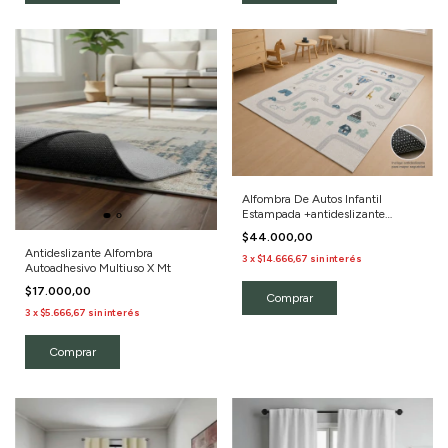
Alfombra De Autos Infantil
Estampada +antideslizante
120x150
$44.000,00
Antideslizante Alfombra
3
x
$14.666,67
sin interés
Autoadhesivo Multiuso X Mt
$17.000,00
3
x
$5.666,67
sin interés