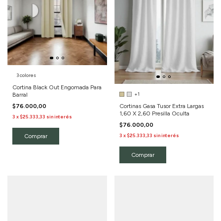
3 colores
Cortina Black Out Engomada Para
+1
Barral
Cortinas Gasa Tusor Extra Largas
$76.000,00
1,60 X 2,60 Presilla Oculta
3
x
$25.333,33
sin interés
$76.000,00
3
x
$25.333,33
sin interés
Comprar
Comprar