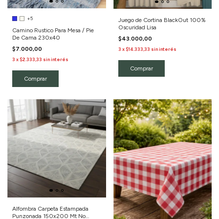
+5
Juego de Cortina BlackOut 100%
Oscuridad Lisa
Camino Rustico Para Mesa / Pie
De Cama 230x40
$43.000,00
$7.000,00
3
x
$14.333,33
sin interés
3
x
$2.333,33
sin interés
Comprar
Comprar
Alfombra Carpeta Estampada
Punzonada 150x200 Mt No