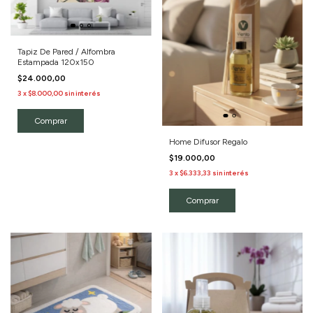
Tapiz De Pared / Alfombra
Estampada 120x150
$24.000,00
3
x
$8.000,00
sin interés
Comprar
Home Difusor Regalo
$19.000,00
3
x
$6.333,33
sin interés