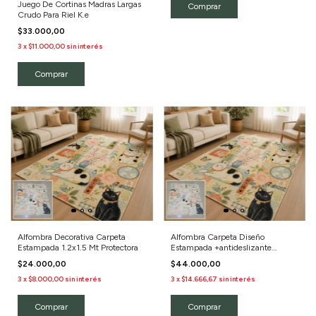
Juego De Cortinas Madras Largas
Comprar
Crudo Para Riel K.e
$33.000,00
3
x
$11.000,00
sin interés
Alfombra Decorativa Carpeta
Alfombra Carpeta Diseño
Estampada 1.2x1.5 Mt Protectora
Estampada +antideslizante
120x150cm
$24.000,00
$44.000,00
3
x
$8.000,00
sin interés
3
x
$14.666,67
sin interés
Comprar
Comprar