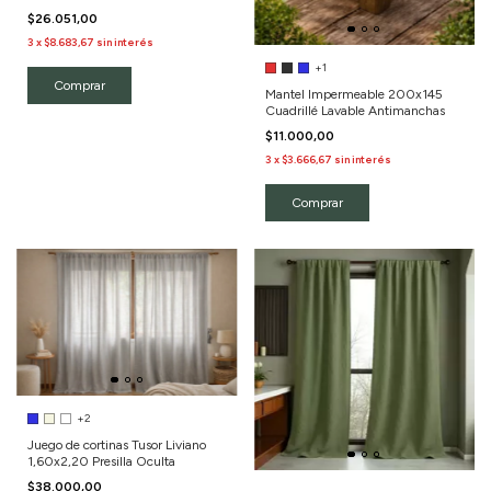
Tejida
$26.051,00
3
x
$8.683,67
sin interés
+1
Comprar
Mantel Impermeable 200x145
Cuadrillé Lavable Antimanchas
$11.000,00
3
x
$3.666,67
sin interés
Comprar
+2
Juego de cortinas Tusor Liviano
1,60x2,20 Presilla Oculta
$38.000,00