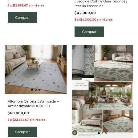
Juego de Cortina Gasa Tusor cey
3
x
$12.666,67
sin interés
Presilla Escondida
$42.000,00
Comprar
3
x
$14.000,00
sin interés
Comprar
Alfombra Carpeta Estampada +
Antideslizante 200 X 150
$68.000,00
3
x
$22.666,67
sin interés
Comprar