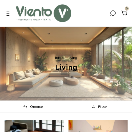
0
Inicio
.
Living
Living
Ordenar
Filtrar