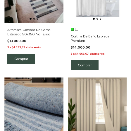
Alfombra Costado De Cama
Estapado 50x150 No Tejido
Cortina De Baño Labrada
Premium
$13.000,00
3
x
$4.333,33
sin interés
$14.000,00
3
x
$4.666,67
sin interés
Comprar
Comprar