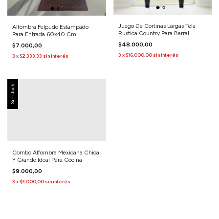
Juego De Cortinas Largas Tela
Alfombra Felpudo Estampado
Rustica Country Para Barral
Para Entrada 60x40 Cm
$48.000,00
$7.000,00
3
x
$16.000,00
sin interés
3
x
$2.333,33
sin interés
Sin stock
Combo Alfombra Mexicana Chica
Y Grande Ideal Para Cocina
$9.000,00
3
x
$3.000,00
sin interés