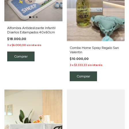
Alfombra Antideslizante Infantil
Diseños Estampados 40x60cm
$18.000,00
3
x
$6.000,00
sin interés
Combo Home Spray Regalo San
Valentin
Comprar
$10.000,00
3
x
$3.333,33
sin interés