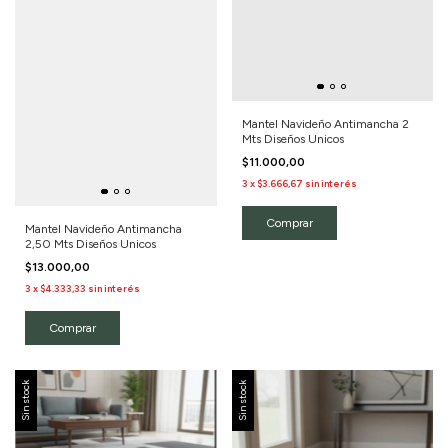
Mantel Navideño Antimancha 2
Mts Diseños Unicos
$11.000,00
3
x
$3.666,67
sin interés
Comprar
Mantel Navideño Antimancha
2,50 Mts Diseños Unicos
$13.000,00
3
x
$4.333,33
sin interés
Comprar
Sin stock
Sin stock