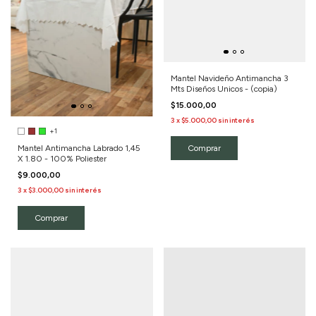
Mantel Navideño Antimancha 3
Mts Diseños Unicos - (copia)
$15.000,00
3
x
$5.000,00
sin interés
+1
Comprar
Mantel Antimancha Labrado 1,45
X 1.80 - 100% Poliester
$9.000,00
3
x
$3.000,00
sin interés
Comprar