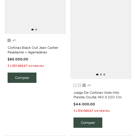
+1
Cortinas Black Out Jean Cartier
Pasabarral + Agarraderas
$65.000,00
3
x
$21.666,67
sin interés
Comprar
+1
Juego De Cortinas Voile Hilo
Presilla Oculta 140 X 220 Cm
$44.000,00
3
x
$14.666,67
sin interés
Comprar