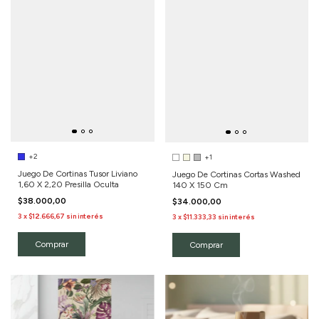
+2
+1
Juego De Cortinas Tusor Liviano
Juego De Cortinas Cortas Washed
1,60 X 2,20 Presilla Oculta
140 X 150 Cm
$38.000,00
$34.000,00
3
x
$12.666,67
sin interés
3
x
$11.333,33
sin interés
Comprar
Comprar