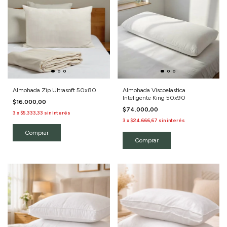
Almohada Zip Ultrasoft 50x80
Almohada Viscoelastica
Inteligente King 50x90
$16.000,00
$74.000,00
3
x
$5.333,33
sin interés
3
x
$24.666,67
sin interés