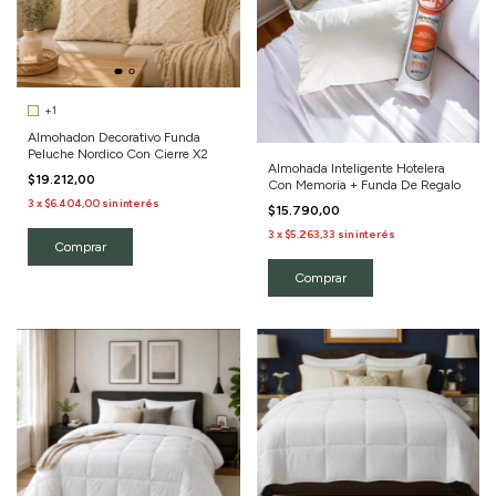
+1
Almohadon Decorativo Funda
Peluche Nordico Con Cierre X2
Almohada Inteligente Hotelera
$19.212,00
Con Memoria + Funda De Regalo
3
x
$6.404,00
sin interés
$15.790,00
3
x
$5.263,33
sin interés
Comprar