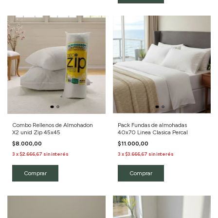
Combo Rellenos de Almohadon
Pack Fundas de almohadas
X2 unid Zip 45x45
40x70 Linea Clasica Percal
$8.000,00
$11.000,00
3
x
$2.666,67
sin interés
3
x
$3.666,67
sin interés
Comprar