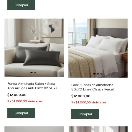
Funda Almohada Saten / Seda
Pack Fundas de almohadas
Anti Arrugas Anti Frizz X2 50x70
50x70 Linea Clasica Percal
Color Negro/Lisa
$12.000,00
$12.000,00
3
x
$4.000,00
sin interés
3
x
$4.000,00
sin interés
Comprar