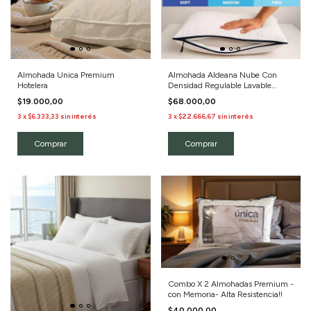
Almohada Unica Premium
Almohada Aldeana Nube Con
Hotelera
Densidad Regulable Lavable
50x70
$19.000,00
$68.000,00
3
x
$6.333,33
sin interés
3
x
$22.666,67
sin interés
Combo X 2 Almohadas Premium -
con Memoria- Alta Resistencia!!
$40.000,00