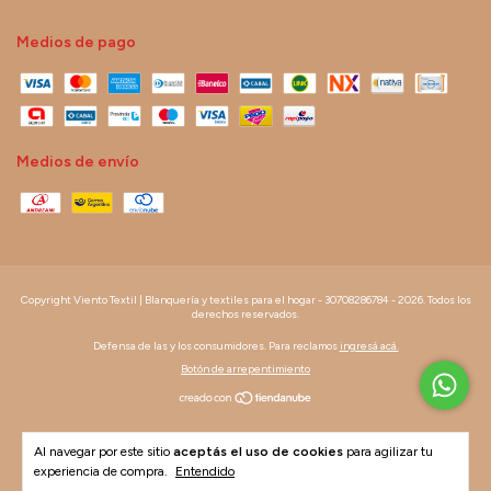
Medios de pago
Medios de envío
Copyright Viento Textil | Blanquería y textiles para el hogar - 30708286784 - 2026. Todos los
derechos reservados.
Defensa de las y los consumidores. Para reclamos
ingresá acá.
Botón de arrepentimiento
Al navegar por este sitio
aceptás el uso de cookies
para agilizar tu
experiencia de compra.
Entendido