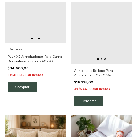
6 colores
Pack X2 Almohadones Para Cama
Decorativos Rusticos 40x70
$34.000,00
Almohadas Relleno Para
3
x
$11.333,33
sin interés
Almohadon 50x80 Vellon
Siliconado
$16.335,00
Comprar
3
x
$5.445,00
sin interés