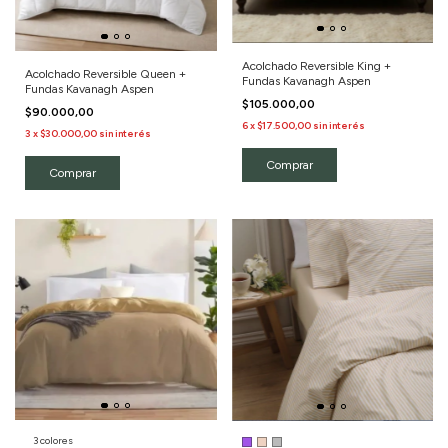
Acolchado Reversible King +
Acolchado Reversible Queen +
Fundas Kavanagh Aspen
Fundas Kavanagh Aspen
$105.000,00
$90.000,00
6
x
$17.500,00
sin interés
3
x
$30.000,00
sin interés
3 colores