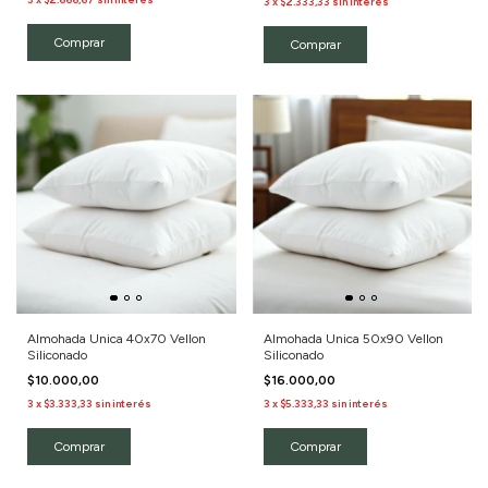
3
x
$2.333,33
sin interés
Almohada Unica 40x70 Vellon
Almohada Unica 50x90 Vellon
Siliconado
Siliconado
$10.000,00
$16.000,00
3
x
$3.333,33
sin interés
3
x
$5.333,33
sin interés