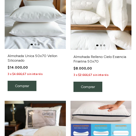
Almohada Unica 50x70 Vellon
Almohada Relleno Cielo Essencia
Siliconado
Friselina 50x70
$14.000,00
$8.000,00
3
x
$4.666,67
sin interés
3
x
$2.666,67
sin interés