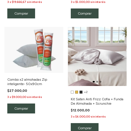
3
x
$19.666,67
sin interés
3
x
$5.000,00
sin interés
Comprar
Combo x2 almohadas Zip
inteligente- 50x90cm
$27.000,00
+2
3
x
$9.000,00
sin interés
Kit Saten Anti Frizz Cofia + Funda
De Almohada + Scrunchie
$12.000,00
3
x
$4.000,00
sin interés
Comprar