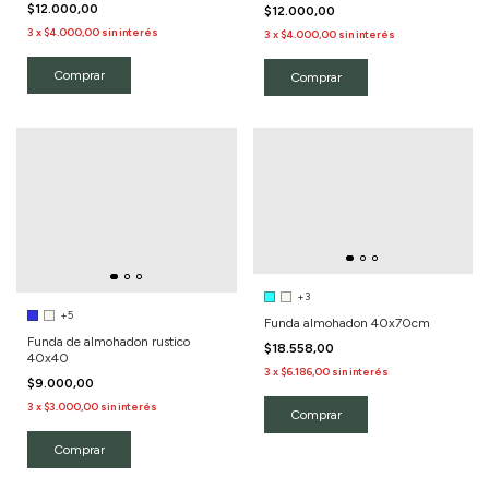
Color Blanco/Lisa
$12.000,00
$12.000,00
3
x
$4.000,00
sin interés
3
x
$4.000,00
sin interés
+3
+5
Funda almohadon 40x70cm
Funda de almohadon rustico
$18.558,00
40x40
3
x
$6.186,00
sin interés
$9.000,00
3
x
$3.000,00
sin interés
Comprar
Comprar