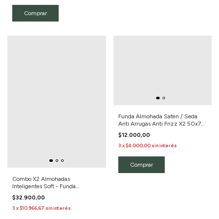
Funda Almohada Saten / Seda
Anti Arrugas Anti Frizz X2 50x70
Color Rosa Gold/Liso
$12.000,00
3
x
$4.000,00
sin interés
Combo X2 Almohadas
Inteligentes Soft - Funda
Desmontable
$32.900,00
3
x
$10.966,67
sin interés