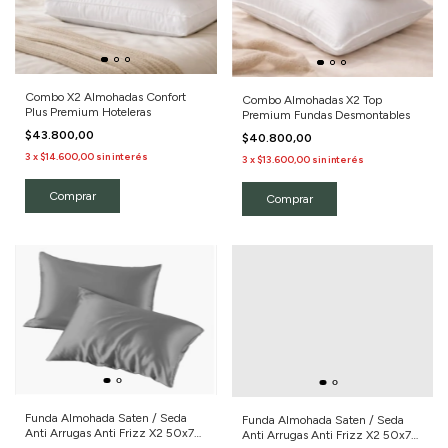
Combo X2 Almohadas Confort
Combo Almohadas X2 Top
Plus Premium Hoteleras
Premium Fundas Desmontables
$43.800,00
$40.800,00
3
x
$14.600,00
sin interés
3
x
$13.600,00
sin interés
Funda Almohada Saten / Seda
Funda Almohada Saten / Seda
Anti Arrugas Anti Frizz X2 50x70
Anti Arrugas Anti Frizz X2 50x70
Color Gris/Liso