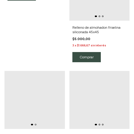
Relleno de almohadon friselina
siliconada 45x45
$5.000,00
3
x
$1.666,67
sin interés