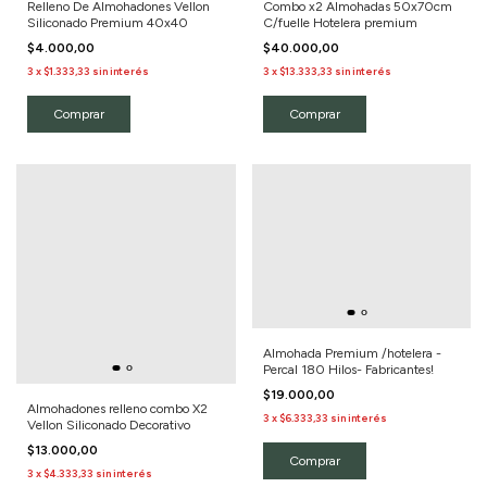
Combo x2 Almohadas 50x70cm
Relleno De Almohadones Vellon
C/fuelle Hotelera premium
Siliconado Premium 40x40
$40.000,00
$4.000,00
3
x
$13.333,33
sin interés
3
x
$1.333,33
sin interés
Almohada Premium /hotelera -
Percal 180 Hilos- Fabricantes!
$19.000,00
Almohadones relleno combo X2
3
x
$6.333,33
sin interés
Vellon Siliconado Decorativo
$13.000,00
3
x
$4.333,33
sin interés