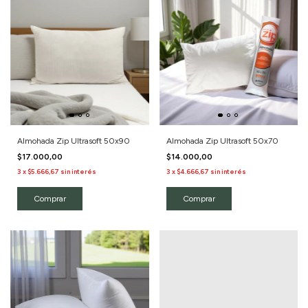
Almohada Zip Ultrasoft 50x90
Almohada Zip Ultrasoft 50x70
$17.000,00
$14.000,00
3
x
$5.666,67
sin interés
3
x
$4.666,67
sin interés