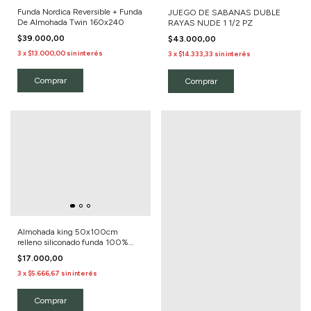
Funda Nordica Reversible + Funda
JUEGO DE SABANAS DUBLE
De Almohada Twin 160x240
RAYAS NUDE 1 1/2 PZ
$39.000,00
$43.000,00
3
x
$13.000,00
sin interés
3
x
$14.333,33
sin interés
Comprar
Comprar
Almohada king 50x100cm
relleno siliconado funda 100%
algodón
$17.000,00
3
x
$5.666,67
sin interés