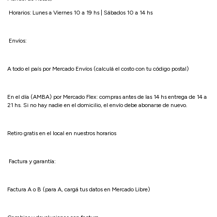
Horarios: Lunes a Viernes 10 a 19 hs | Sábados 10 a 14 hs
Envíos:
A todo el país por Mercado Envíos (calculá el costo con tu código postal)
En el día (AMBA) por Mercado Flex: compras antes de las 14 hs entrega de 14 a
21 hs. Si no hay nadie en el domicilio, el envío debe abonarse de nuevo.
Retiro gratis en el local en nuestros horarios
Factura y garantía:
Factura A o B (para A, cargá tus datos en Mercado Libre)