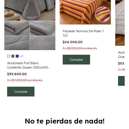
Frazada Termica De Polar 1
1/2
$24.000,00
3
x
$8.000,00
sin interés
Acolcha
+1
Queen
Comprar
Acolchado Full Blanc
$53.4
Corderito Queen 260x240
3
x
$17.
Cm
$93.600,00
3
x
$31.200,00
sin interés
Co
Comprar
No te pierdas de nada!