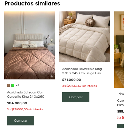
Productos similares
Acolchado Reversible King
270 X 245 Cm Beige Liso
$71.000,00
+1
3
x
$23.666,67
sin interés
Acolchado Edredon Con
6 colo
Corderito King 240x260
Cubrec
$84.000,00
Estacio
3
x
$28.000,00
sin interés
$55.0
3
x
$18.
Comprar