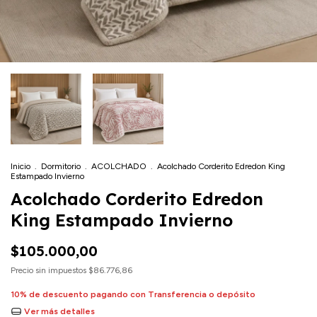
Inicio
.
Dormitorio
.
ACOLCHADO
.
Acolchado Corderito Edredon King
Estampado Invierno
Acolchado Corderito Edredon
King Estampado Invierno
$105.000,00
Precio sin impuestos
$86.776,86
10% de descuento
pagando con Transferencia o depósito
Ver más detalles