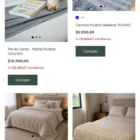
+1
Camino Rustico Aldeana 150x40
$5.000,00
3
x
$1.666,67
sin interés
Pie de Cama - Manta Rustica
Comprar
130x150
$14.000,00
3
x
$4.666,67
sin interés
Comprar