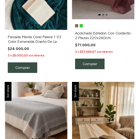
Acolchado Edredon Con Corderito
Frazada Manta Coral Fleece 1 1/2
2 Plazas 220x240cm
Color Esmeralda Diseño De La
$71.000,00
Tela Liso
$24.000,00
3
x
$23.666,67
sin interés
3
x
$8.000,00
sin interés
Comprar
Sin stock
Sin stock