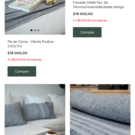
Frazada Doble Faz 1pl.
Térmica/reversible/doble Abrigo
$19.000,00
3
x
$6.333,33
sin interés
Comprar
Pie de Cama - Manta Rustica
230x110
$19.000,00
3
x
$6.333,33
sin interés
Comprar