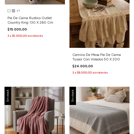
+1
Pie De Cama Rustico Outlet
Country King 130 X 260 Cm
$15.000,00
3
x
$5.000,00
sin interés
Camino De Mesa Pie De Cama
Tussor Con Volados 50 X 200
$24.000,00
3
x
$8.000,00
sin interés
Sin stock
Sin stock