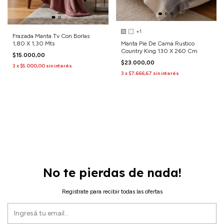
+1
Frazada Manta Tv Con Borlas
1,80 X 1,30 Mts
Manta Pie De Cama Rustico
Country King 130 X 260 Cm
$15.000,00
$23.000,00
3
x
$5.000,00
sin interés
3
x
$7.666,67
sin interés
No te pierdas de nada!
Registrate para recibir todas las ofertas