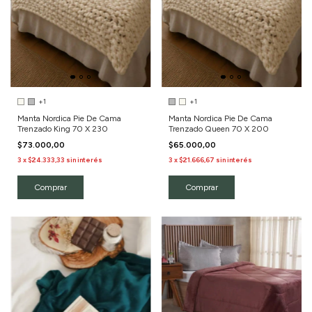
+1
+1
Manta Nordica Pie De Cama
Manta Nordica Pie De Cama
Trenzado King 70 X 230
Trenzado Queen 70 X 200
$73.000,00
$65.000,00
3
x
$24.333,33
sin interés
3
x
$21.666,67
sin interés
Comprar
Comprar