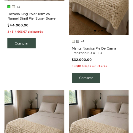
+2
Frazada King Polar Termica
Flannel Simil Piel Super Suave
$44.000,00
3
x
$14.666,67
sin interés
+1
Comprar
Manta Nordica Pie De Cama
Trenzado 60 X 120
$32.000,00
3
x
$10.666,67
sin interés
Comprar