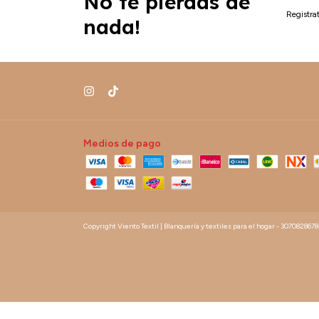
No te pierdas de
Registrat
nada!
Medios de pago
Copyright Viento Textil | Blanquería y textiles para el hogar - 307082867