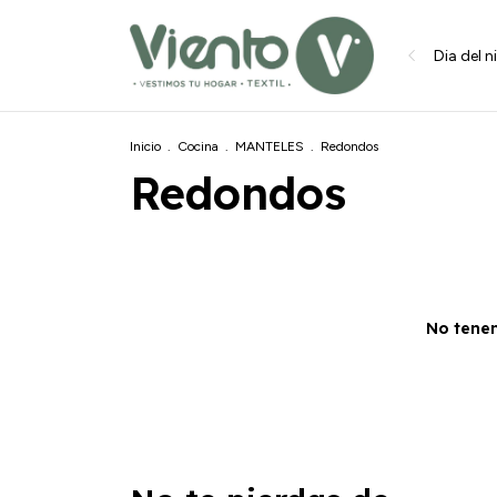
Dia del n
Inicio
.
Cocina
.
MANTELES
.
Redondos
Redondos
No tenem