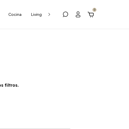
0
Cocina
Living
Baño
Alfombras
Niños
Masc
 filtros.